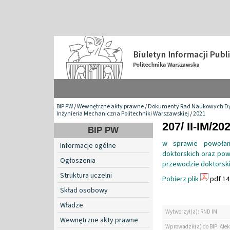
BIP PW
/
Wewnętrzne akty prawne
/
Dokumenty Rad Naukowych Dy
Inżynieria Mechaniczna Politechniki Warszawskiej
/
2021
207/ II-IM/20
BIP PW
w sprawie powołani
Informacje ogólne
doktorskich oraz pow
Ogłoszenia
przewodzie doktorskim
Struktura uczelni
Pobierz plik
pdf 14
Skład osobowy
Władze
Wytworzył(a): RND IM
Wewnętrzne akty prawne
Wprowadził(a) do BIP: Ale