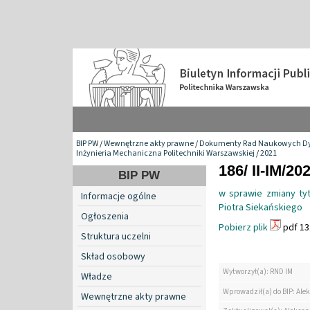
BIP PW
/
Wewnętrzne akty prawne
/
Dokumenty Rad Naukowych Dy
Inżynieria Mechaniczna Politechniki Warszawskiej
/
2021
186/ II-IM/20
BIP PW
w sprawie zmiany tyt
Informacje ogólne
Piotra Siekańskiego
Ogłoszenia
Pobierz plik
pdf 13
Struktura uczelni
Skład osobowy
Wytworzył(a): RND IM
Władze
Wprowadził(a) do BIP: Ale
Wewnętrzne akty prawne