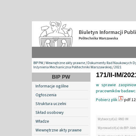
BIP PW
/
Wewnętrzne akty prawne
/
Dokumenty Rad Naukowych Dy
Inżynieria Mechaniczna Politechniki Warszawskiej
/
2021
171/II-IM/202
BIP PW
w sprawie zaopiniow
Informacje ogólne
pracowników badawcz
Ogłoszenia
Pobierz plik
pdf 12
Struktura uczelni
Skład osobowy
Wytworzył(a): RND IM
Władze
Wprowadził(a) do BIP: Ale
Wewnętrzne akty prawne