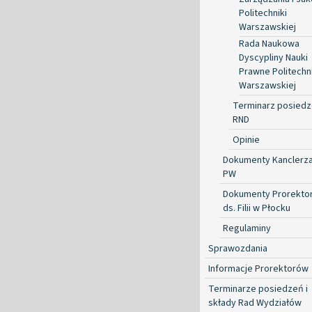
Politechniki
Warszawskiej
Rada Naukowa
Dyscypliny Nauki
Prawne Politechni
Warszawskiej
Terminarz posied
RND
Opinie
Dokumenty Kanclerz
PW
Dokumenty Prorekto
ds. Filii w Płocku
Regulaminy
Sprawozdania
Informacje Prorektorów
Terminarze posiedzeń i
składy Rad Wydziałów