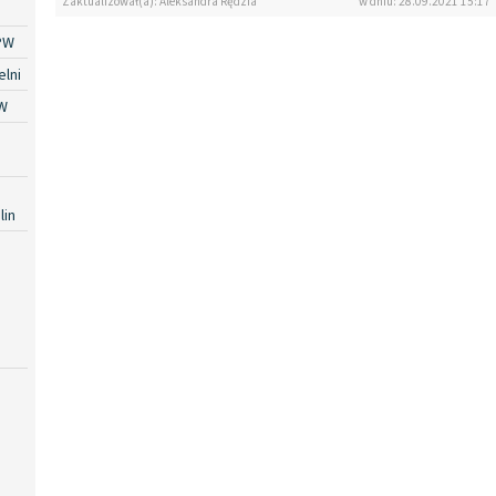
Zaktualizował(a): Aleksandra Rędzia
w dniu: 28.09.2021 15:17
PW
lni
W
lin