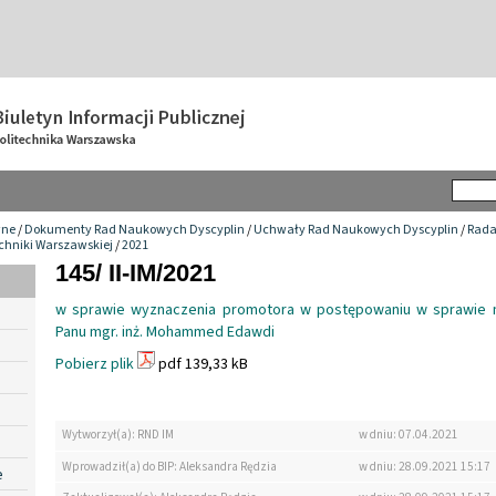
wne
/
Dokumenty Rad Naukowych Dyscyplin
/
Uchwały Rad Naukowych Dyscyplin
/
Rada
chniki Warszawskiej
/
2021
145/ II-IM/2021
w sprawie wyznaczenia promotora w postępowaniu w sprawie n
Panu mgr. inż. Mohammed Edawdi
Pobierz plik
pdf 139,33 kB
Wytworzył(a): RND IM
w dniu: 07.04.2021
Wprowadził(a) do BIP: Aleksandra Rędzia
w dniu: 28.09.2021 15:17
e