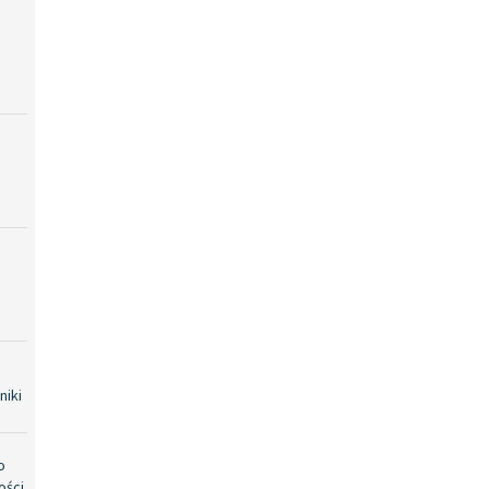
niki
o
ości