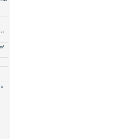
ki
zeń
a
ra