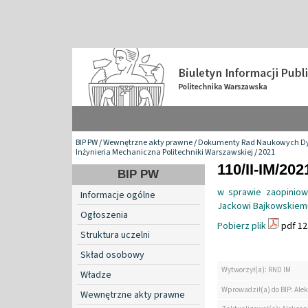
BIP PW
/
Wewnętrzne akty prawne
/
Dokumenty Rad Naukowych Dy
Inżynieria Mechaniczna Politechniki Warszawskiej
/
2021
110/II-IM/202
BIP PW
w sprawie zaopiniow
Informacje ogólne
Jackowi Bajkowskiem
Ogłoszenia
Pobierz plik
pdf 12
Struktura uczelni
Skład osobowy
Wytworzył(a): RND IM
Władze
Wprowadził(a) do BIP: Ale
Wewnętrzne akty prawne