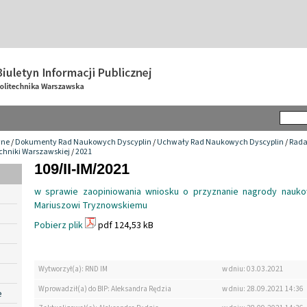
wne
/
Dokumenty Rad Naukowych Dyscyplin
/
Uchwały Rad Naukowych Dyscyplin
/
Rada
chniki Warszawskiej
/
2021
109/II-IM/2021
w sprawie zaopiniowania wniosku o przyznanie nagrody naukow
Mariuszowi Tryznowskiemu
Pobierz plik
pdf 124,53 kB
Wytworzył(a): RND IM
w dniu: 03.03.2021
Wprowadził(a) do BIP: Aleksandra Rędzia
w dniu: 28.09.2021 14:36
e