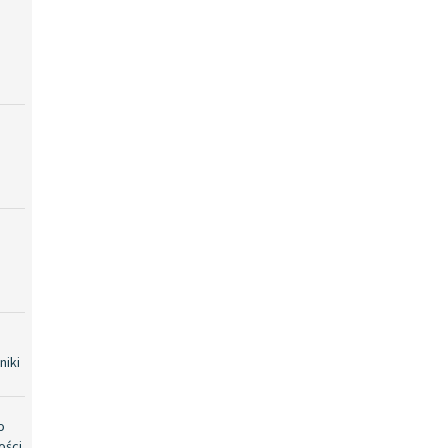
niki
o
ości