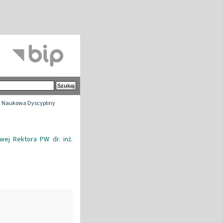
 Naukowa Dyscypliny
ej Rektora PW dr. inż.