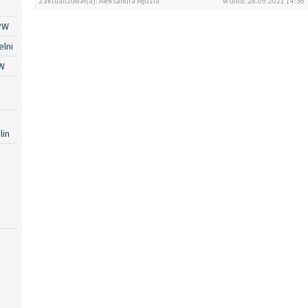
Zaktualizował(a): Aleksandra Rędzia
w dniu: 28.09.2021 14:36
PW
lni
W
lin