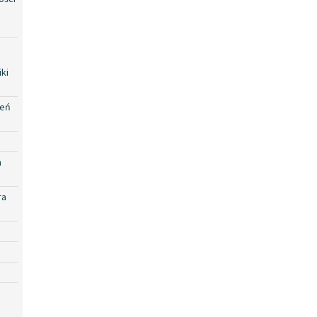
ki
zeń
a
ra