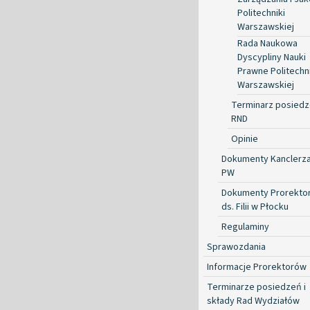
Politechniki
Warszawskiej
Rada Naukowa
Dyscypliny Nauki
Prawne Politechni
Warszawskiej
Terminarz posied
RND
Opinie
Dokumenty Kanclerz
PW
Dokumenty Prorekto
ds. Filii w Płocku
Regulaminy
Sprawozdania
Informacje Prorektorów
Terminarze posiedzeń i
składy Rad Wydziałów