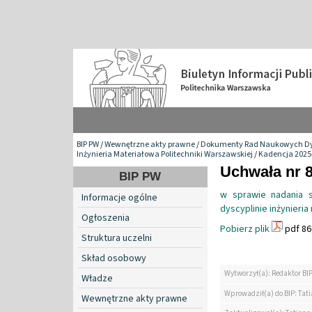
BIP PW
/
Wewnętrzne akty prawne
/
Dokumenty Rad Naukowych Dy
Inżynieria Materiałowa Politechniki Warszawskiej
/
Kadencja 2025
Uchwała nr 8
BIP PW
w sprawie nadania s
Informacje ogólne
dyscyplinie inżynieri
Ogłoszenia
Pobierz plik
pdf 86
Struktura uczelni
Skład osobowy
Wytworzył(a): Redaktor BI
Władze
Wprowadził(a) do BIP: Tat
Wewnętrzne akty prawne