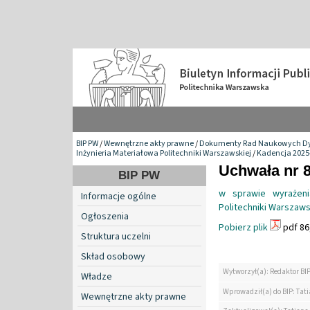
BIP PW
/
Wewnętrzne akty prawne
/
Dokumenty Rad Naukowych Dy
Inżynieria Materiałowa Politechniki Warszawskiej
/
Kadencja 2025
Uchwała nr 8
BIP PW
w sprawie wyrażeni
Informacje ogólne
Politechniki Warszaws
Ogłoszenia
Pobierz plik
pdf 86
Struktura uczelni
Skład osobowy
Wytworzył(a): Redaktor BI
Władze
Wprowadził(a) do BIP: Tat
Wewnętrzne akty prawne