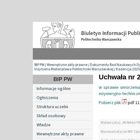
BIP PW
/
Wewnętrzne akty prawne
/
Dokumenty Rad Naukowych Dy
Inżynieria Materiałowa Politechniki Warszawskiej
/
Kadencja 2025
Uchwała nr 2
BIP PW
w sprawie umorzenia
Informacje ogólne
inżynieryjno-technicz
Ogłoszenia
Pobierz plik
pdf 11
Struktura uczelni
Skład osobowy
Wytworzył(a): JM Rektor P
Władze
Wprowadził(a) do BIP: Tat
Wewnętrzne akty prawne