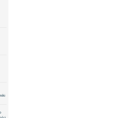
niki
o
ości