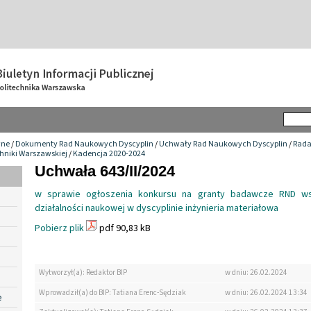
wne
/
Dokumenty Rad Naukowych Dyscyplin
/
Uchwały Rad Naukowych Dyscyplin
/
Rada
chniki Warszawskiej
/
Kadencja 2020-2024
Uchwała 643/II/2024
w sprawie ogłoszenia konkursu na granty badawcze RND ws
działalności naukowej w dyscyplinie inżynieria materiałowa
Pobierz plik
pdf 90,83 kB
Wytworzył(a): Redaktor BIP
w dniu: 26.02.2024
Wprowadził(a) do BIP: Tatiana Erenc-Sędziak
w dniu: 26.02.2024 13:34
e