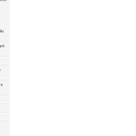
ki
zeń
a
ra