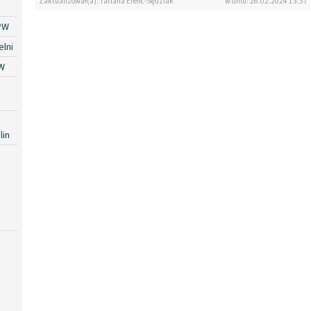
Zaktualizował(a): Tatiana Erenc-Sędziak
w dniu: 26.02.2024 13:37
PW
lni
W
lin