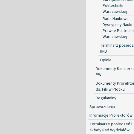
Politechniki
Warszawskiej
Rada Naukowa
Dyscypliny Nauki
Prawne Politechni
Warszawskiej
Terminarz posied
RND
Opinie
Dokumenty Kanclerz
PW
Dokumenty Prorekto
ds. Filii w Płocku
Regulaminy
Sprawozdania
Informacje Prorektorów
Terminarze posiedzeń i
składy Rad Wydziałów