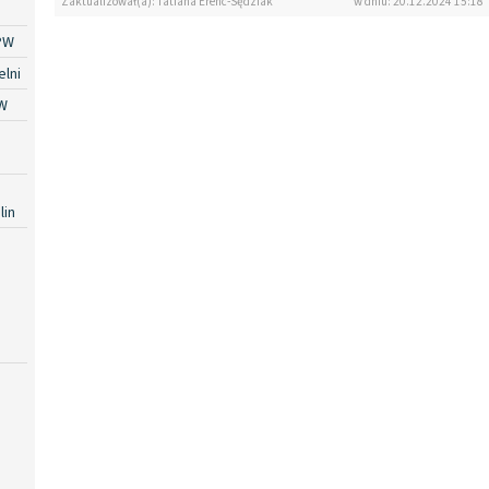
Zaktualizował(a): Tatiana Erenc-Sędziak
w dniu: 20.12.2024 15:18
PW
lni
W
lin