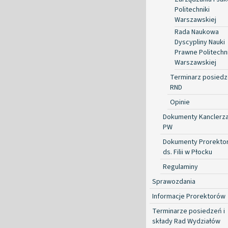
Politechniki
Warszawskiej
Rada Naukowa
Dyscypliny Nauki
Prawne Politechni
Warszawskiej
Terminarz posied
RND
Opinie
Dokumenty Kanclerz
PW
Dokumenty Prorekto
ds. Filii w Płocku
Regulaminy
Sprawozdania
Informacje Prorektorów
Terminarze posiedzeń i
składy Rad Wydziałów