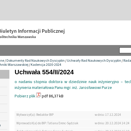
wne
/
Dokumenty Rad Naukowych Dyscyplin
/
Uchwały Rad Naukowych Dyscyplin
/
Rada
chniki Warszawskiej
/
Kadencja 2020-2024
Uchwała 554/II/2024
o nadaniu stopnia doktora w dziedzinie nauk inżynieryjno – tec
inżynieria materiałowa Panu mgr. inż. Jarosławowi Purze
Pobierz plik
pdf 86,37 kB
Wytworzył(a): Redaktor BIP
w dniu: 17.12.2024
Wprowadził(a) do BIP: Tatiana Erenc-Sędziak
w dniu: 20.12.2024 14:24
e