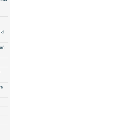
ki
zeń
a
ra