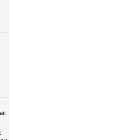
niki
o
ości