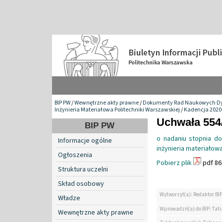
BIP PW
/
Wewnętrzne akty prawne
/
Dokumenty Rad Naukowych Dy
Inżynieria Materiałowa Politechniki Warszawskiej
/
Kadencja 2020
Uchwała 554/
BIP PW
o nadaniu stopnia do
Informacje ogólne
inżynieria materiałow
Ogłoszenia
Pobierz plik
pdf 86
Struktura uczelni
Skład osobowy
Wytworzył(a): Redaktor BI
Władze
Wprowadził(a) do BIP: Tat
Wewnętrzne akty prawne