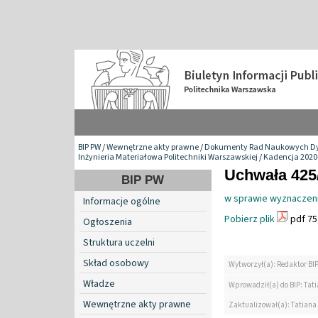
BIP PW
/
Wewnętrzne akty prawne
/
Dokumenty Rad Naukowych Dy
Inżynieria Materiałowa Politechniki Warszawskiej
/
Kadencja 2020
Uchwała 425/
BIP PW
w sprawie wyznaczeni
Informacje ogólne
Pobierz plik
pdf 75
Ogłoszenia
Struktura uczelni
Skład osobowy
Wytworzył(a): Redaktor BI
Władze
Wprowadził(a) do BIP: Tat
Wewnętrzne akty prawne
Zaktualizował(a): Tatiana