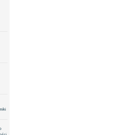
niki
o
ości