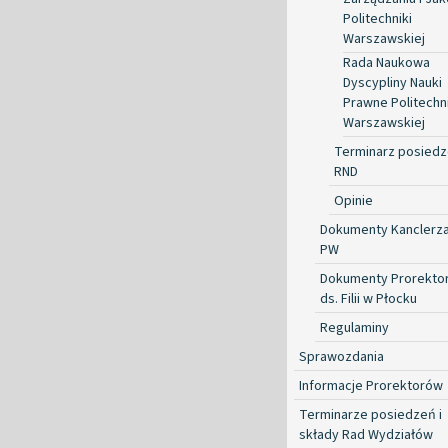
Politechniki
Warszawskiej
Rada Naukowa
Dyscypliny Nauki
Prawne Politechni
Warszawskiej
Terminarz posied
RND
Opinie
Dokumenty Kanclerz
PW
Dokumenty Prorekto
ds. Filii w Płocku
Regulaminy
Sprawozdania
Informacje Prorektorów
Terminarze posiedzeń i
składy Rad Wydziałów