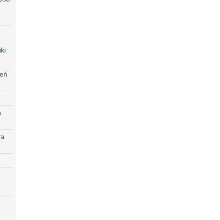
ki
zeń
a
ra