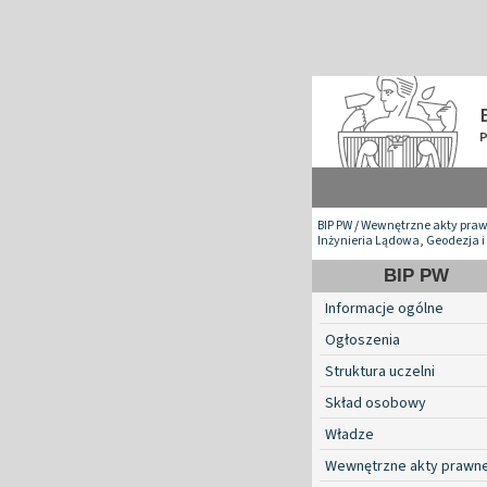
BIP PW
/
Wewnętrzne akty pra
Inżynieria Lądowa, Geodezja i
BIP PW
Informacje ogólne
Ogłoszenia
Struktura uczelni
Skład osobowy
Władze
Wewnętrzne akty prawn