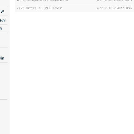
Zaktualizował(a): TRANS2 redso
w dniu: 08.12.2022 10:47
PW
lni
W
lin