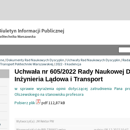
wne
/
Dokumenty Rad Naukowych Dyscyplin
/
Uchwały Rad Naukowych Dyscyplin
/
Rada
 Transport Politechniki Warszawskiej
/
2022 - II kadencja
Uchwała nr 605/2022 Rady Naukowej D
Inżynieria Lądowa i Transport
w sprawie wyrażenia opinii dotyczącej zatrudnienia Pana pro
Olszewskiego na stanowisku profesora
Pobierz plik
pdf 112,87 kB
Wytworzył(a): JM Rektor PW
e
Wprowadził(a) do BIP: TRANS2 redso
w dniu: 08.12.2022 10:47