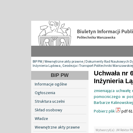
BIP PW
/
Wewnętrzne akty prawne
/
Dokumenty Rad Naukowych Dy
Inżynieria Lądowa, Geodezja i Transport Politechniki Warszawskie
Uchwała nr 
BIP PW
Inżynieria L
Informacje ogólne
zmieniająca uchwałę 
Ogłoszenia
pomocniczego w post
Struktura uczelni
Barbarze Kalinowskiej
Skład osobowy
Pobierz plik
pdf 61
Władze
Wewnętrzne akty prawne
Wytworzył(a): JM Rektor P