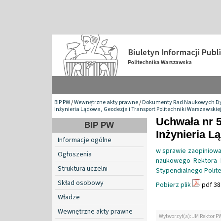
BIP PW
/
Wewnętrzne akty prawne
/
Dokumenty Rad Naukowych Dy
Inżynieria Lądowa, Geodezja i Transport Politechniki Warszawskie
Uchwała nr 
BIP PW
Inżynieria L
Informacje ogólne
w sprawie zaopiniowan
Ogłoszenia
naukowego Rektora 
Struktura uczelni
Stypendialnego Polit
Skład osobowy
Pobierz plik
pdf 38
Władze
Wewnętrzne akty prawne
Wytworzył(a): JM Rektor P