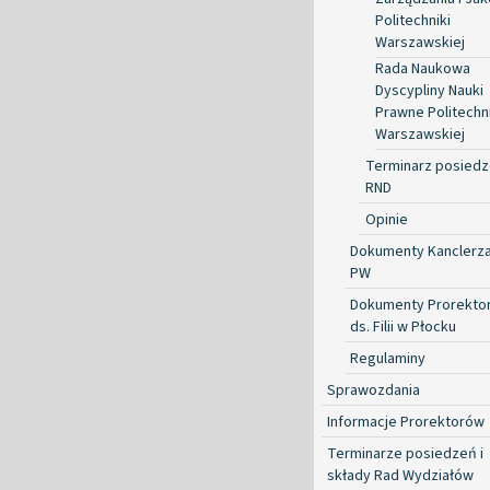
Politechniki
Warszawskiej
Rada Naukowa
Dyscypliny Nauki
Prawne Politechni
Warszawskiej
Terminarz posied
RND
Opinie
Dokumenty Kanclerz
PW
Dokumenty Prorekto
ds. Filii w Płocku
Regulaminy
Sprawozdania
Informacje Prorektorów
Terminarze posiedzeń i
składy Rad Wydziałów