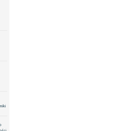
niki
o
ości