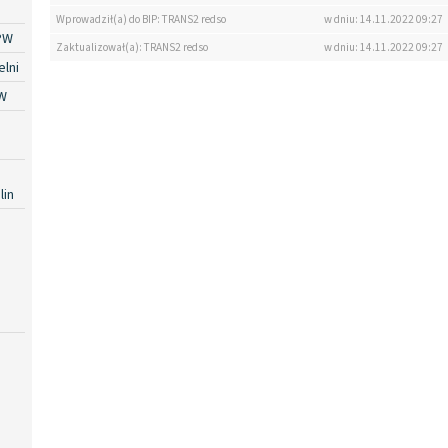
Wprowadził(a) do BIP: TRANS2 redso
w dniu: 14.11.2022 09:27
PW
Zaktualizował(a): TRANS2 redso
w dniu: 14.11.2022 09:27
lni
W
lin