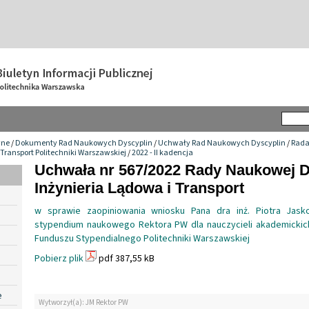
wne
/
Dokumenty Rad Naukowych Dyscyplin
/
Uchwały Rad Naukowych Dyscyplin
/
Rada
 Transport Politechniki Warszawskiej
/
2022 - II kadencja
Uchwała nr 567/2022 Rady Naukowej D
Inżynieria Lądowa i Transport
w sprawie zaopiniowania wniosku Pana dra inż. Piotra Jask
stypendium naukowego Rektora PW dla nauczycieli akademicki
Funduszu Stypendialnego Politechniki Warszawskiej
Pobierz plik
pdf 387,55 kB
e
Wytworzył(a): JM Rektor PW