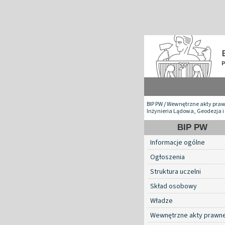
BIP PW
/
Wewnętrzne akty pra
Inżynieria Lądowa, Geodezja i
BIP PW
Informacje ogólne
Ogłoszenia
Struktura uczelni
Skład osobowy
Władze
Wewnętrzne akty prawn