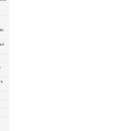
ki
zeń
a
ra