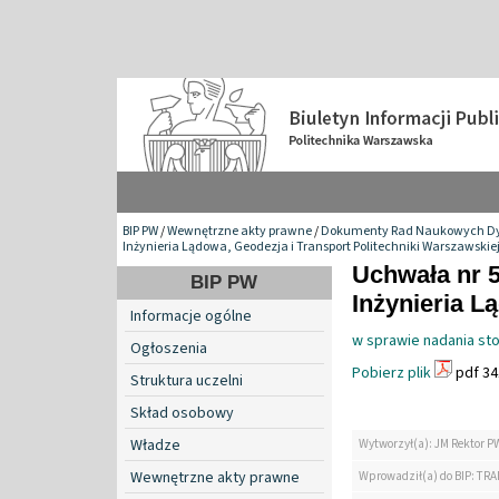
BIP PW
/
Wewnętrzne akty prawne
/
Dokumenty Rad Naukowych Dy
Inżynieria Lądowa, Geodezja i Transport Politechniki Warszawskie
Uchwała nr 
BIP PW
Inżynieria L
Informacje ogólne
w sprawie nadania sto
Ogłoszenia
Pobierz plik
pdf 34
Struktura uczelni
Skład osobowy
Władze
Wytworzył(a): JM Rektor P
Wewnętrzne akty prawne
Wprowadził(a) do BIP: TRA