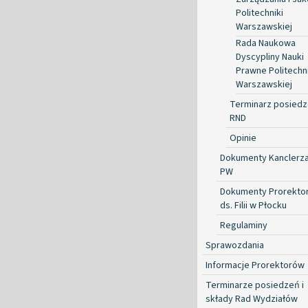
Politechniki
Warszawskiej
Rada Naukowa
Dyscypliny Nauki
Prawne Politechni
Warszawskiej
Terminarz posied
RND
Opinie
Dokumenty Kanclerz
PW
Dokumenty Prorekto
ds. Filii w Płocku
Regulaminy
Sprawozdania
Informacje Prorektorów
Terminarze posiedzeń i
składy Rad Wydziałów