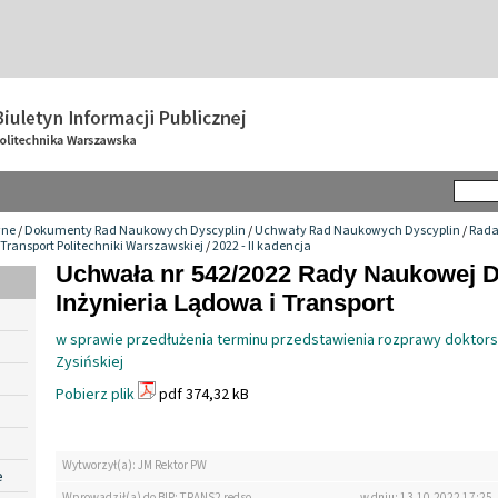
wne
/
Dokumenty Rad Naukowych Dyscyplin
/
Uchwały Rad Naukowych Dyscyplin
/
Rada
 Transport Politechniki Warszawskiej
/
2022 - II kadencja
Uchwała nr 542/2022 Rady Naukowej D
Inżynieria Lądowa i Transport
w sprawie przedłużenia terminu przedstawienia rozprawy doktors
Zysińskiej
Pobierz plik
pdf 374,32 kB
Wytworzył(a): JM Rektor PW
e
Wprowadził(a) do BIP: TRANS2 redso
w dniu: 13.10.2022 17:25