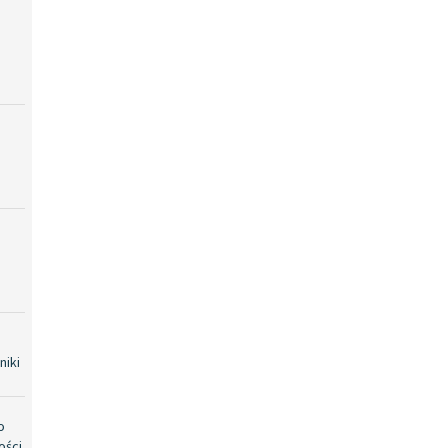
niki
o
ości