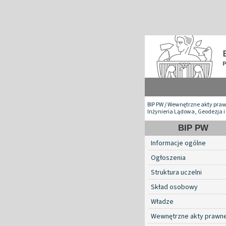
BIP PW
/
Wewnętrzne akty pra
Inżynieria Lądowa, Geodezja i
BIP PW
Informacje ogólne
Ogłoszenia
Struktura uczelni
Skład osobowy
Władze
Wewnętrzne akty prawn