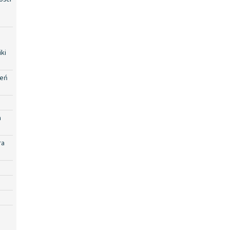
ki
zeń
a
ra