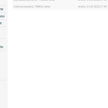
Zaktualizował(a): TRANS2 redso
w dniu: 13.10.2022 17:45
PW
lni
W
lin