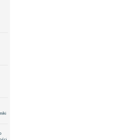
niki
o
ości