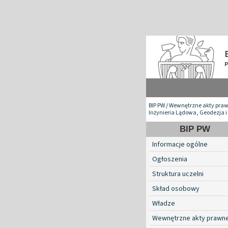
BIP PW
/
Wewnętrzne akty pra
Inżynieria Lądowa, Geodezja i
BIP PW
Informacje ogólne
Ogłoszenia
Struktura uczelni
Skład osobowy
Władze
Wewnętrzne akty prawn