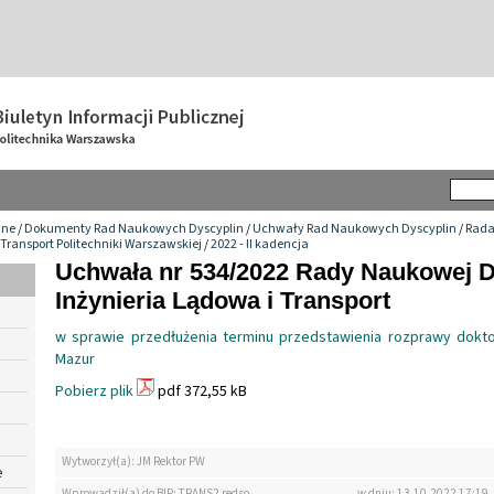
wne
/
Dokumenty Rad Naukowych Dyscyplin
/
Uchwały Rad Naukowych Dyscyplin
/
Rada
 Transport Politechniki Warszawskiej
/
2022 - II kadencja
Uchwała nr 534/2022 Rady Naukowej D
Inżynieria Lądowa i Transport
w sprawie przedłużenia terminu przedstawienia rozprawy dokto
Mazur
Pobierz plik
pdf 372,55 kB
Wytworzył(a): JM Rektor PW
e
Wprowadził(a) do BIP: TRANS2 redso
w dniu: 13.10.2022 17:19