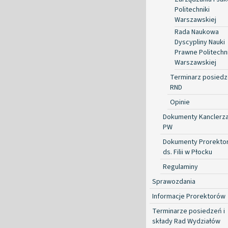
Politechniki
Warszawskiej
Rada Naukowa
Dyscypliny Nauki
Prawne Politechni
Warszawskiej
Terminarz posied
RND
Opinie
Dokumenty Kanclerz
PW
Dokumenty Prorekto
ds. Filii w Płocku
Regulaminy
Sprawozdania
Informacje Prorektorów
Terminarze posiedzeń i
składy Rad Wydziałów