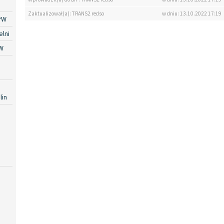
Zaktualizował(a): TRANS2 redso
w dniu: 13.10.2022 17:19
PW
lni
W
lin