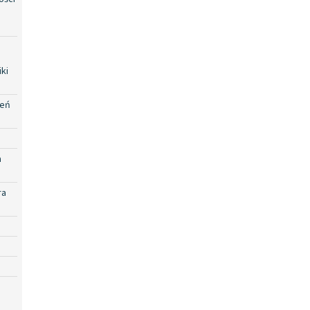
ki
zeń
a
ra