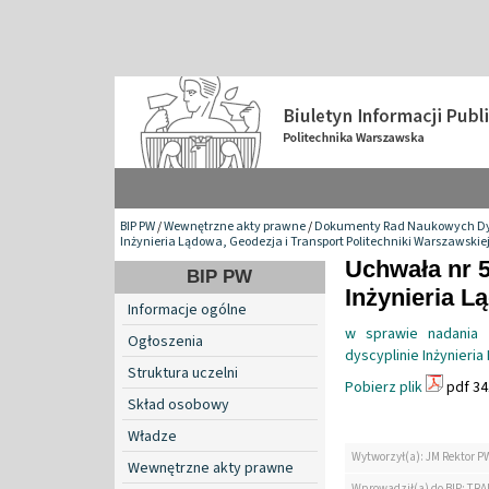
BIP PW
/
Wewnętrzne akty prawne
/
Dokumenty Rad Naukowych Dy
Inżynieria Lądowa, Geodezja i Transport Politechniki Warszawskie
Uchwała nr 
BIP PW
Inżynieria L
Informacje ogólne
w sprawie nadania s
Ogłoszenia
dyscyplinie Inżynieri
Struktura uczelni
Pobierz plik
pdf 34
Skład osobowy
Władze
Wytworzył(a): JM Rektor P
Wewnętrzne akty prawne
Wprowadził(a) do BIP: TRA