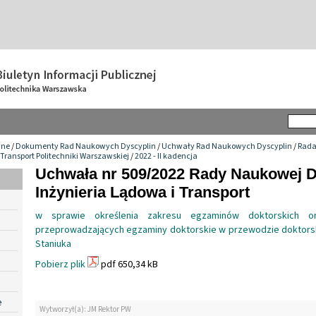
wne
/
Dokumenty Rad Naukowych Dyscyplin
/
Uchwały Rad Naukowych Dyscyplin
/
Rada
 Transport Politechniki Warszawskiej
/
2022 - II kadencja
Uchwała nr 509/2022 Rady Naukowej D
Inżynieria Lądowa i Transport
w sprawie określenia zakresu egzaminów doktorskich or
przeprowadzających egzaminy doktorskie w przewodzie doktors
Staniuka
Pobierz plik
pdf 650,34 kB
e
Wytworzył(a): JM Rektor PW