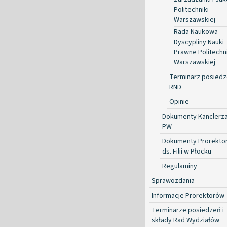
Politechniki
Warszawskiej
Rada Naukowa
Dyscypliny Nauki
Prawne Politechni
Warszawskiej
Terminarz posied
RND
Opinie
Dokumenty Kanclerz
PW
Dokumenty Prorekto
ds. Filii w Płocku
Regulaminy
Sprawozdania
Informacje Prorektorów
Terminarze posiedzeń i
składy Rad Wydziałów