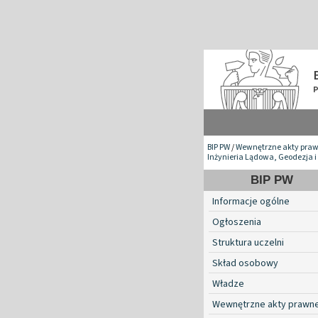
BIP PW
/
Wewnętrzne akty pra
Inżynieria Lądowa, Geodezja i
BIP PW
Informacje ogólne
Ogłoszenia
Struktura uczelni
Skład osobowy
Władze
Wewnętrzne akty prawn