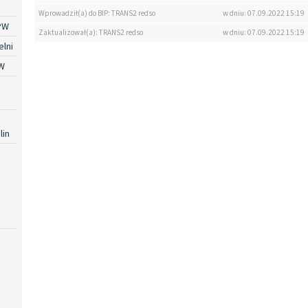
Wprowadził(a) do BIP: TRANS2 redso
w dniu: 07.09.2022 15:19
PW
Zaktualizował(a): TRANS2 redso
w dniu: 07.09.2022 15:19
lni
W
lin