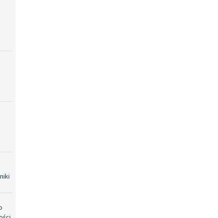
niki
o
ości