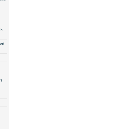
ki
zeń
a
ra