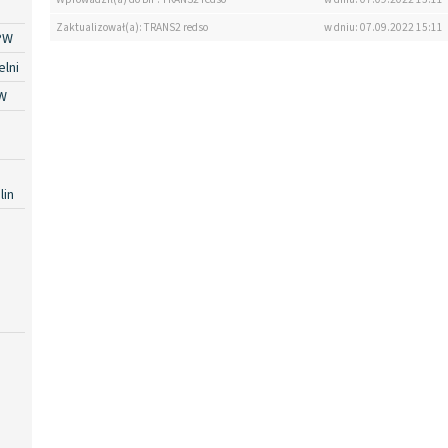
Zaktualizował(a): TRANS2 redso
w dniu: 07.09.2022 15:11
PW
lni
W
lin