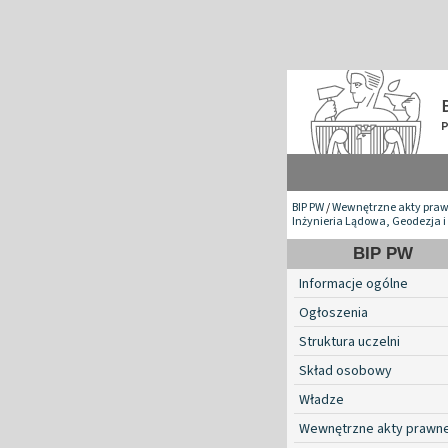
BIP PW
/
Wewnętrzne akty pra
Inżynieria Lądowa, Geodezja i
BIP PW
Informacje ogólne
Ogłoszenia
Struktura uczelni
Skład osobowy
Władze
Wewnętrzne akty prawn