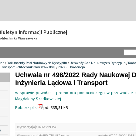
wne
/
Dokumenty Rad Naukowych Dyscyplin
/
Uchwały Rad Naukowych Dyscyplin
/
Rada
 Transport Politechniki Warszawskiej
/
2022 - II kadencja
Uchwała nr 498/2022 Rady Naukowej D
Inżynieria Lądowa i Transport
w sprawie powołania promotora pomocniczego w przewodzie do
Magdaleny Szadkowskiej
Pobierz plik
pdf 335,81 kB
Wytworzył(a): JM Rektor PW
e
Wprowadził(a) do BIP: TRANS2 redso
w dniu: 07.09.2022 15:11