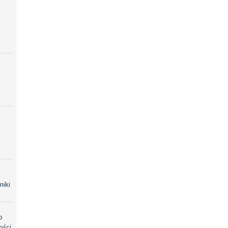
niki
o
ości