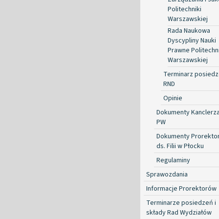
Politechniki
Warszawskiej
Rada Naukowa
Dyscypliny Nauki
Prawne Politechni
Warszawskiej
Terminarz posied
RND
Opinie
Dokumenty Kanclerz
PW
Dokumenty Prorekto
ds. Filii w Płocku
Regulaminy
Sprawozdania
Informacje Prorektorów
Terminarze posiedzeń i
składy Rad Wydziałów