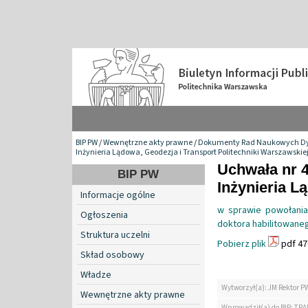
BIP PW
/
Wewnętrzne akty prawne
/
Dokumenty Rad Naukowych Dy
Inżynieria Lądowa, Geodezja i Transport Politechniki Warszawskie
Uchwała nr 
BIP PW
Inżynieria L
Informacje ogólne
w sprawie powołania 
Ogłoszenia
doktora habilitowane
Struktura uczelni
Pobierz plik
pdf 47
Skład osobowy
Władze
Wytworzył(a): JM Rektor P
Wewnętrzne akty prawne
Wprowadził(a) do BIP: TRA