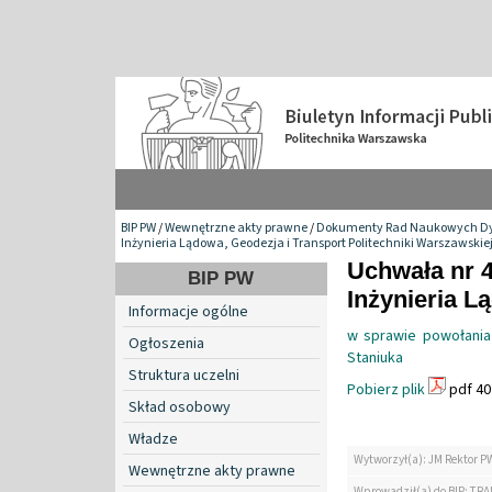
BIP PW
/
Wewnętrzne akty prawne
/
Dokumenty Rad Naukowych Dy
Inżynieria Lądowa, Geodezja i Transport Politechniki Warszawskie
Uchwała nr 
BIP PW
Inżynieria L
Informacje ogólne
w sprawie powołania
Ogłoszenia
Staniuka
Struktura uczelni
Pobierz plik
pdf 40
Skład osobowy
Władze
Wytworzył(a): JM Rektor P
Wewnętrzne akty prawne
Wprowadził(a) do BIP: TRA