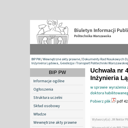
BIP PW
/
Wewnętrzne akty prawne
/
Dokumenty Rad Naukowych Dy
Inżynieria Lądowa, Geodezja i Transport Politechniki Warszawskie
Uchwała nr 
BIP PW
Inżynieria L
Informacje ogólne
w sprawie wyrażenia 
Ogłoszenia
doktora habilitowane
Struktura uczelni
Pobierz plik
pdf 42
Skład osobowy
Władze
Wytworzył(a): JM Rektor P
Wewnętrzne akty prawne
Wprowadził(a) do BIP: TRA