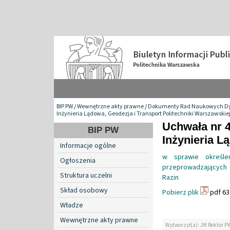
BIP PW
/
Wewnętrzne akty prawne
/
Dokumenty Rad Naukowych Dy
Inżynieria Lądowa, Geodezja i Transport Politechniki Warszawskie
Uchwała nr 
BIP PW
Inżynieria L
Informacje ogólne
w sprawie określe
Ogłoszenia
przeprowadzających 
Struktura uczelni
Razin
Skład osobowy
Pobierz plik
pdf 63
Władze
Wewnętrzne akty prawne
Wytworzył(a): JM Rektor P