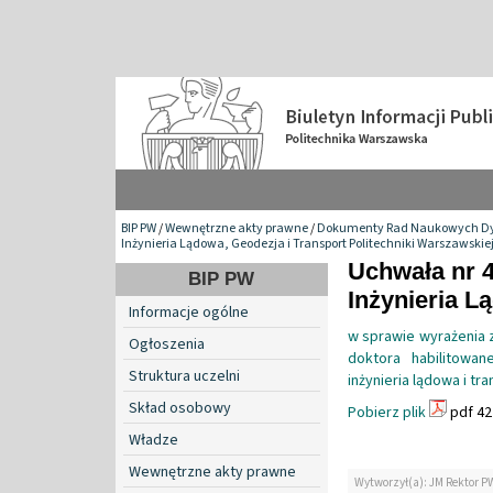
BIP PW
/
Wewnętrzne akty prawne
/
Dokumenty Rad Naukowych Dy
Inżynieria Lądowa, Geodezja i Transport Politechniki Warszawskie
Uchwała nr 
BIP PW
Inżynieria L
Informacje ogólne
w sprawie wyrażenia 
Ogłoszenia
doktora habilitowan
Struktura uczelni
inżynieria lądowa i t
Skład osobowy
Pobierz plik
pdf 42
Władze
Wewnętrzne akty prawne
Wytworzył(a): JM Rektor P