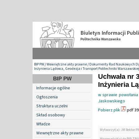
BIP PW
/
Wewnętrzne akty prawne
/
Dokumenty Rad Naukowych Dy
Inżynieria Lądowa, Geodezja i Transport Politechniki Warszawskie
Uchwała nr 
BIP PW
Inżynieria L
Informacje ogólne
w sprawie powołania 
Ogłoszenia
Jaskowskiego
Struktura uczelni
Pobierz plik
pdf 39
Skład osobowy
Władze
Wytworzył(a): JM Rektor P
Wewnętrzne akty prawne
Wprowadził(a) do BIP: TRA