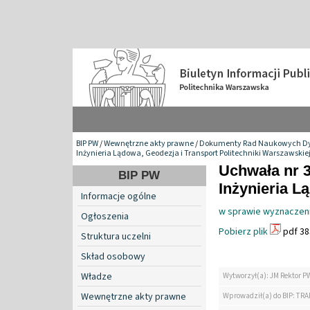
BIP PW
/
Wewnętrzne akty prawne
/
Dokumenty Rad Naukowych Dy
Inżynieria Lądowa, Geodezja i Transport Politechniki Warszawskie
Uchwała nr 
BIP PW
Inżynieria L
Informacje ogólne
w sprawie wyznaczeni
Ogłoszenia
Pobierz plik
pdf 38
Struktura uczelni
Skład osobowy
Władze
Wytworzył(a): JM Rektor P
Wewnętrzne akty prawne
Wprowadził(a) do BIP: TRA