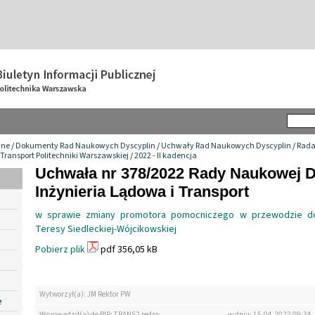
wne
/
Dokumenty Rad Naukowych Dyscyplin
/
Uchwały Rad Naukowych Dyscyplin
/
Rada
 Transport Politechniki Warszawskiej
/
2022 - II kadencja
Uchwała nr 378/2022 Rady Naukowej D
Inżynieria Lądowa i Transport
w sprawie zmiany promotora pomocniczego w przewodzie dok
Teresy Siedleckiej-Wójcikowskiej
Pobierz plik
pdf 356,05 kB
Wytworzył(a): JM Rektor PW
e
Wprowadził(a) do BIP: TRANS2 redso
w dniu: 15.04.2022 09:34