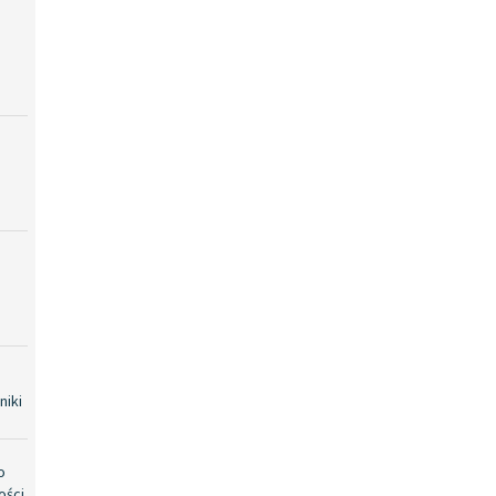
niki
o
ości