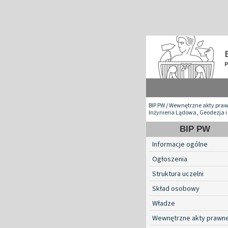
BIP PW
/
Wewnętrzne akty pra
Inżynieria Lądowa, Geodezja i
BIP PW
Informacje ogólne
Ogłoszenia
Struktura uczelni
Skład osobowy
Władze
Wewnętrzne akty prawn