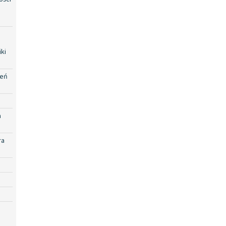
ki
zeń
a
ra