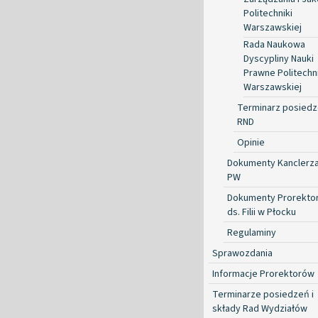
Politechniki
Warszawskiej
Rada Naukowa
Dyscypliny Nauki
Prawne Politechni
Warszawskiej
Terminarz posied
RND
Opinie
Dokumenty Kanclerz
PW
Dokumenty Prorekto
ds. Filii w Płocku
Regulaminy
Sprawozdania
Informacje Prorektorów
Terminarze posiedzeń i
składy Rad Wydziałów