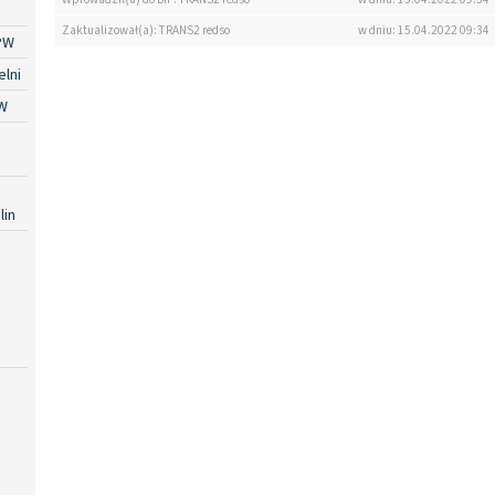
Zaktualizował(a): TRANS2 redso
w dniu: 15.04.2022 09:34
PW
lni
W
lin