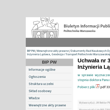
BIP PW
/
Wewnętrzne akty prawne
/
Dokumenty Rad Naukowych Dy
Inżynieria Lądowa, Geodezja i Transport Politechniki Warszawskie
Uchwała nr 
BIP PW
Inżynieria L
Informacje ogólne
w sprawie wyznacze
Ogłoszenia
stopnia doktora Panu
Struktura uczelni
Pobierz plik
pdf 33
Skład osobowy
Władze
Wytworzył(a): JM Rektor P
Wewnętrzne akty prawne
Wprowadził(a) do BIP: TRA