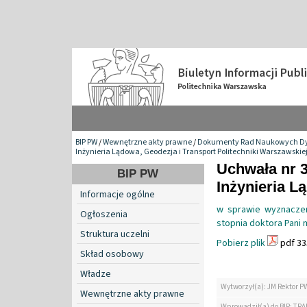
BIP PW
/
Wewnętrzne akty prawne
/
Dokumenty Rad Naukowych Dy
Inżynieria Lądowa, Geodezja i Transport Politechniki Warszawskie
Uchwała nr 
BIP PW
Inżynieria L
Informacje ogólne
w sprawie wyznacze
Ogłoszenia
stopnia doktora Pani 
Struktura uczelni
Pobierz plik
pdf 33
Skład osobowy
Władze
Wytworzył(a): JM Rektor P
Wewnętrzne akty prawne
Wprowadził(a) do BIP: TRA