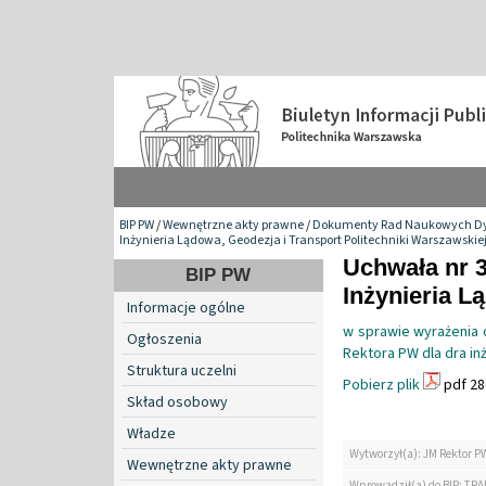
BIP PW
/
Wewnętrzne akty prawne
/
Dokumenty Rad Naukowych Dy
Inżynieria Lądowa, Geodezja i Transport Politechniki Warszawskie
Uchwała nr 
BIP PW
Inżynieria L
Informacje ogólne
w sprawie wyrażenia o
Ogłoszenia
Rektora PW dla dra inż
Struktura uczelni
Pobierz plik
pdf 28
Skład osobowy
Władze
Wytworzył(a): JM Rektor P
Wewnętrzne akty prawne
Wprowadził(a) do BIP: TRA