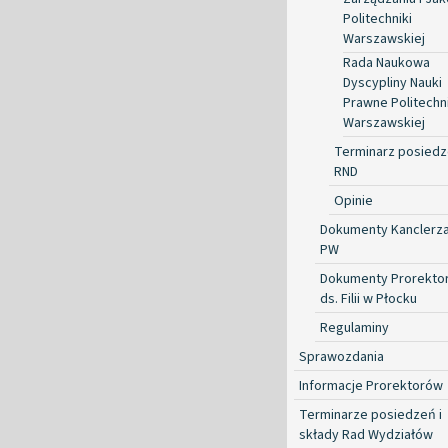
Politechniki
Warszawskiej
Rada Naukowa
Dyscypliny Nauki
Prawne Politechni
Warszawskiej
Terminarz posied
RND
Opinie
Dokumenty Kanclerz
PW
Dokumenty Prorekto
ds. Filii w Płocku
Regulaminy
Sprawozdania
Informacje Prorektorów
Terminarze posiedzeń i
składy Rad Wydziałów