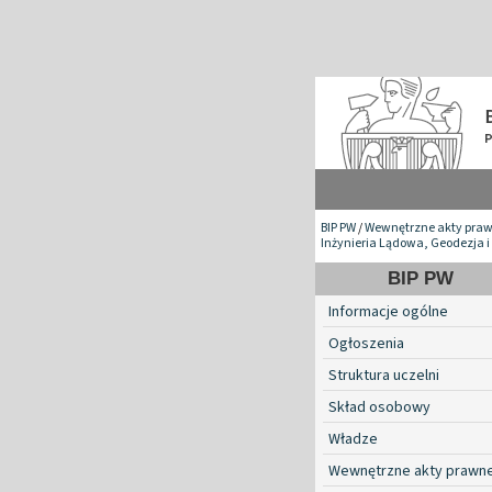
BIP PW
/
Wewnętrzne akty pra
Inżynieria Lądowa, Geodezja i
BIP PW
Informacje ogólne
Ogłoszenia
Struktura uczelni
Skład osobowy
Władze
Wewnętrzne akty prawn