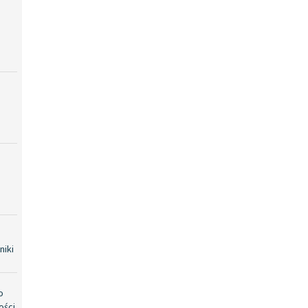
niki
o
ości