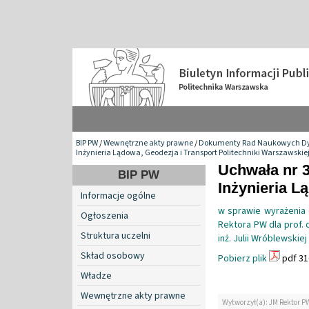
BIP PW
/
Wewnętrzne akty prawne
/
Dokumenty Rad Naukowych Dy
Inżynieria Lądowa, Geodezja i Transport Politechniki Warszawskie
Uchwała nr 
BIP PW
Inżynieria L
Informacje ogólne
w sprawie wyrażenia 
Ogłoszenia
Rektora PW dla prof. 
Struktura uczelni
inż. Julii Wróblewskiej
Skład osobowy
Pobierz plik
pdf 31
Władze
Wewnętrzne akty prawne
Wytworzył(a): JM Rektor P