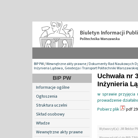
BIP PW
/
Wewnętrzne akty prawne
/
Dokumenty Rad Naukowych Dy
Inżynieria Lądowa, Geodezja i Transport Politechniki Warszawskie
Uchwała nr 
BIP PW
Inżynieria L
Informacje ogólne
w sprawie przyjęcia
Ogłoszenia
prowadzenie działalno
Struktura uczelni
Pobierz plik
pdf 29
Skład osobowy
Władze
Wytworzył(a): JM Rektor P
Wewnętrzne akty prawne
Wprowadził(a) do BIP: TRA