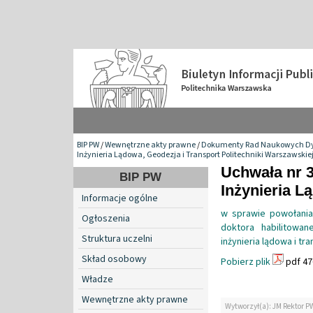
BIP PW
/
Wewnętrzne akty prawne
/
Dokumenty Rad Naukowych Dy
Inżynieria Lądowa, Geodezja i Transport Politechniki Warszawskie
Uchwała nr 
BIP PW
Inżynieria L
Informacje ogólne
w sprawie powołania 
Ogłoszenia
doktora habilitowan
Struktura uczelni
inżynieria lądowa i t
Skład osobowy
Pobierz plik
pdf 47
Władze
Wewnętrzne akty prawne
Wytworzył(a): JM Rektor P