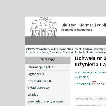
BIP PW
/
Wewnętrzne akty prawne
/
Dokumenty Rad Naukowych Dy
Inżynieria Lądowa, Geodezja i Transport Politechniki Warszawskie
Uchwała nr 
BIP PW
Inżynieria L
Informacje ogólne
w sprawie przedłużen
Ogłoszenia
Zysińskiej
Struktura uczelni
Pobierz plik
pdf 37
Skład osobowy
Władze
Wytworzył(a): JM Rektor P
Wewnętrzne akty prawne
Wprowadził(a) do BIP: TRA