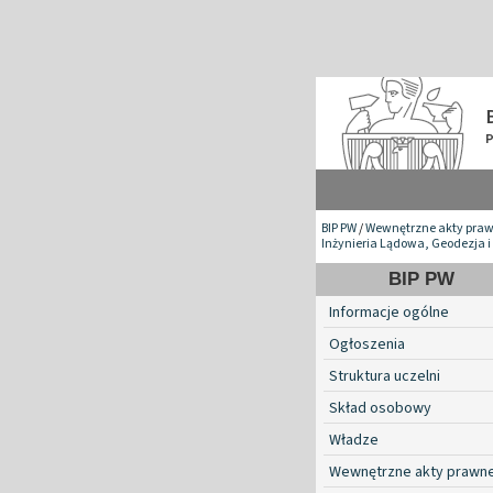
BIP PW
/
Wewnętrzne akty pra
Inżynieria Lądowa, Geodezja i
BIP PW
Informacje ogólne
Ogłoszenia
Struktura uczelni
Skład osobowy
Władze
Wewnętrzne akty prawn