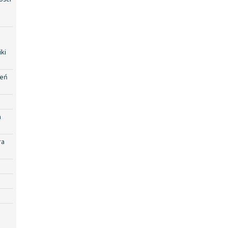
ki
zeń
a
ra