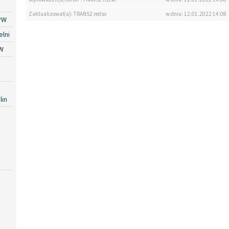
Zaktualizował(a): TRANS2 redso
w dniu: 12.01.2022 14:08
PW
lni
W
lin