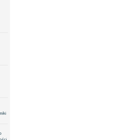
niki
o
ości