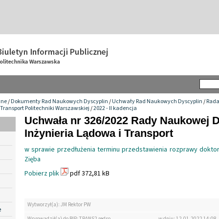
wne
/
Dokumenty Rad Naukowych Dyscyplin
/
Uchwały Rad Naukowych Dyscyplin
/
Rada
 Transport Politechniki Warszawskiej
/
2022 - II kadencja
Uchwała nr 326/2022 Rady Naukowej D
Inżynieria Lądowa i Transport
w sprawie przedłużenia terminu przedstawienia rozprawy doktor
Zięba
Pobierz plik
pdf 372,81 kB
Wytworzył(a): JM Rektor PW
e
Wprowadził(a) do BIP: TRANS2 redso
w dniu: 12.01.2022 14:08