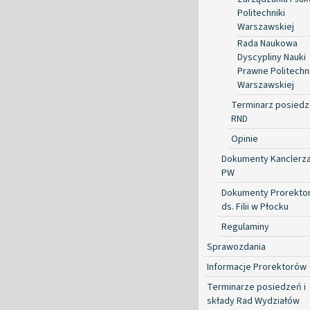
Politechniki
Warszawskiej
Rada Naukowa
Dyscypliny Nauki
Prawne Politechni
Warszawskiej
Terminarz posied
RND
Opinie
Dokumenty Kanclerz
PW
Dokumenty Prorekto
ds. Filii w Płocku
Regulaminy
Sprawozdania
Informacje Prorektorów
Terminarze posiedzeń i
składy Rad Wydziałów