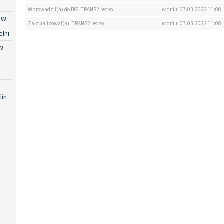
Wprowadził(a) do BIP: TRANS2 redso
w dniu: 07.03.2022 11:08
PW
Zaktualizował(a): TRANS2 redso
w dniu: 07.03.2022 11:08
lni
W
lin