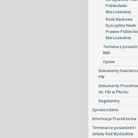
Politechniki
Warszawskiej
Rada Naukowa
Dyscypliny Nauki
Prawne Politechni
Warszawskiej
Terminarz posied
RND
Opinie
Dokumenty Kanclerz
PW
Dokumenty Prorekto
ds. Filii w Płocku
Regulaminy
Sprawozdania
Informacje Prorektorów
Terminarze posiedzeń i
składy Rad Wydziałów