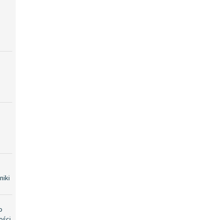
niki
o
ości