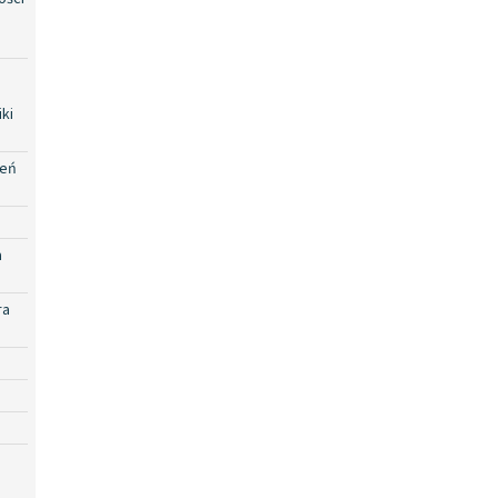
ki
zeń
a
ra