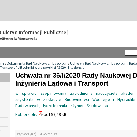
wne
/
Dokumenty Rad Naukowych Dyscyplin
/
Uchwały Rad Naukowych Dyscyplin
/
Rada
 Transport Politechniki Warszawskiej
/
2020 - I kadencja
Uchwała nr 36/I/2020 Rady Naukowej 
Inżynieria Lądowa i Transport
w sprawie zaopiniowania zatrudnienia nauczyciela akadem
asystenta w Zakładzie Budownictwa Wodnego i Hydrauliki n
Budowlanych, Hydrotechniki i Inżynierii Środowiska
Pobierz plik
pdf 99,49 kB
e
Wytworzył(a): JM Rektor PW