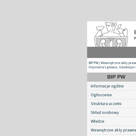
BIP PW
/
Wewnętrzne akty pra
Inżynieria Lądowa, Geodezja i
BIP PW
Informacje ogólne
Ogłoszenia
Struktura uczelni
Skład osobowy
Władze
Wewnętrzne akty prawn