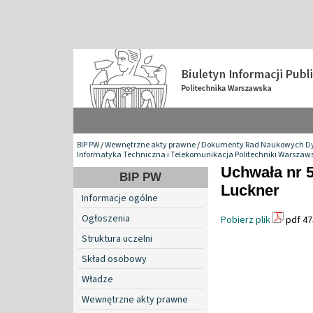
BIP PW
/
Wewnętrzne akty prawne
/
Dokumenty Rad Naukowych Dy
Informatyka Techniczna i Telekomunikacja Politechniki Warszaws
Uchwała nr 5
BIP PW
Luckner
Informacje ogólne
Ogłoszenia
Pobierz plik
pdf 47
Struktura uczelni
Skład osobowy
Władze
Wewnętrzne akty prawne