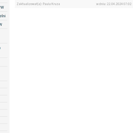
Zaktualizował(a): Paula Kruza
w dniu: 22.04.2024 07:02
PW
lni
W
a