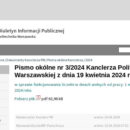
wne
/
Dokumenty Kanclerza PW
/
Pisma okólne Kanclerza
/
2024
Pismo okólne nr 3/2024 Kanclerza Poli
Warszawskiej z dnia 19 kwietnia 2024 r
w sprawie funkcjonowania Uczelni w dniach wolnych od pracy: 1 
2024 roku
Pobierz plik
pdf 63,96 kB
Wytworzył(a): Kanclerz PW
w dniu: 19.04.2024
e
Wprowadził(a) do BIP: Paula Kruza
w dniu: 22.04.2024 07:02