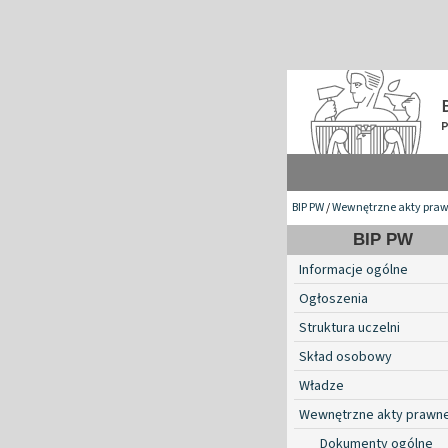
BIP PW
/
Wewnętrzne akty pra
BIP PW
Informacje ogólne
Ogłoszenia
Struktura uczelni
Skład osobowy
Władze
Wewnętrzne akty prawn
Dokumenty ogólne