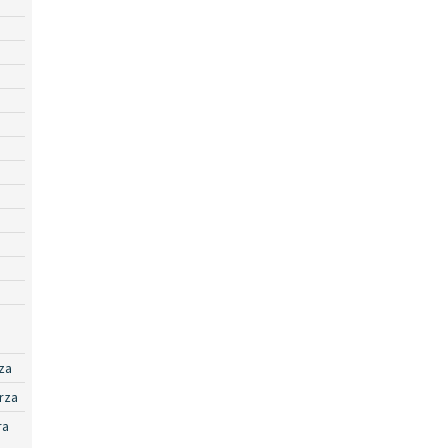
za
rza
ra