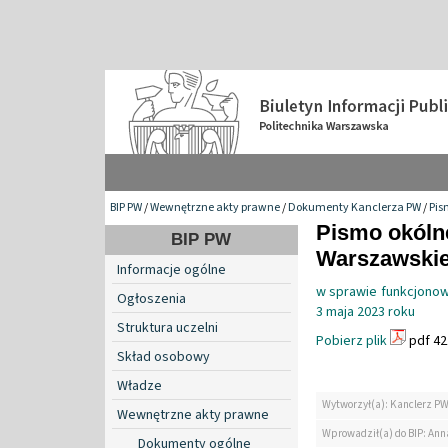
BIP PW
/
Wewnętrzne akty prawne
/
Dokumenty Kanclerza PW
/
Pis
Pismo okólne
BIP PW
Warszawskiej
Informacje ogólne
w sprawie funkcjonowa
Ogłoszenia
3 maja 2023 roku
Struktura uczelni
Pobierz plik
pdf 42
Skład osobowy
Władze
Wytworzył(a): Kanclerz P
Wewnętrzne akty prawne
Wprowadził(a) do BIP: Ann
Dokumenty ogólne