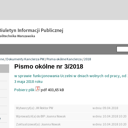
wne
/
Dokumenty Kanclerza PW
/
Pisma okólne Kanclerza
/
2018
Pismo okólne nr 3/2018
w sprawie funkcjonowania Uczelni w dniach wolnych od pracy, od 
3 maja 2018 roku
Pobierz plik
pdf 403,65 kB
Wytworzył(a): JM Rektor PW
w dniu: 09.04.2018
Wprowadził(a) do BIP: Joanna Nowak
w dniu: 10.04.2018 10:20
e
Zaktualizował(a): Joanna Nowak
w dniu: 10.04.2018 10:20