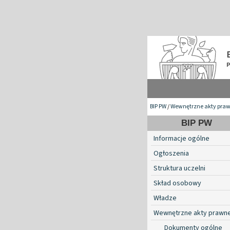
BIP PW
/
Wewnętrzne akty pra
BIP PW
Informacje ogólne
Ogłoszenia
Struktura uczelni
Skład osobowy
Władze
Wewnętrzne akty prawn
Dokumenty ogólne