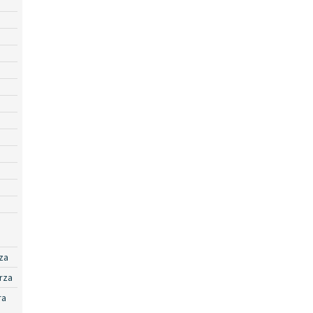
za
rza
ra