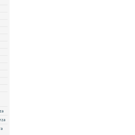
za
rza
ra