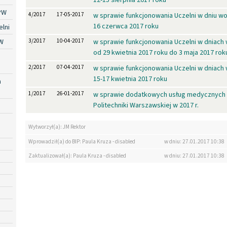
PW
4/2017
17-05-2017
w sprawie funkcjonowania Uczelni w dniu wo
16 czerwca 2017 roku
lni
W
3/2017
10-04-2017
w sprawie funkcjonowania Uczelni w dniach 
od 29 kwietnia 2017 roku do 3 maja 2017 rok
2/2017
07-04-2017
w sprawie funkcjonowania Uczelni w dniach 
15-17 kwietnia 2017 roku
a
1/2017
26-01-2017
w sprawie dodatkowych usług medycznych 
Politechniki Warszawskiej w 2017 r.
Wytworzył(a): JM Rektor
Wprowadził(a) do BIP: Paula Kruza - disabled
w dniu: 27.01.2017 10:38
Zaktualizował(a): Paula Kruza - disabled
w dniu: 27.01.2017 10:38