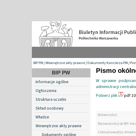
BIP PW
/
Wewnętrzne akty prawne
/
Dokumenty Kanclerza PW
/
Pis
Pismo okólne
BIP PW
W sprawie podpisani
Informacje ogólne
administracji centraln
Ogłoszenia
Pobierz plik
pdf 10
Struktura uczelni
Skład osobowy
Wytworzył(a):
Władze
Wprowadził(a) do BIP: Ark
Wewnętrzne akty prawne
Zaktualizował(a): Arkadiu
Dokumenty ogólne