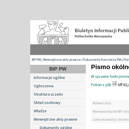
BIP PW
/
Wewnętrzne akty prawne
/
Dokumenty Kanclerza PW
/
Pis
Pismo okólne
BIP PW
W sprawie funkcjonowa
Informacje ogólne
Pobierz plik
tiff 62
Ogłoszenia
Struktura uczelni
Skład osobowy
Wytworzył(a):
Władze
Wprowadził(a) do BIP: Ark
Wewnętrzne akty prawne
Zaktualizował(a): Arkadiu
Dokumenty ogólne