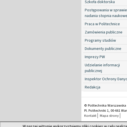
Szkoła doktorska
Postępowania w sprawie
nadania stopnia naukow
Praca w Politechnice
Zamówienia publiczne
Programy studiów
Dokumenty publiczne
Imprezy PW
Udzielanie informacji
publicznej
Inspektor Ochrony Dany
Redakcja
© Politechnika Warszawska
Pl. Politechniki 1, 00-661 W
Kontakt
Mapa strony
W naszej witrynie wykorzystujemy pliki cookies w celu realiza