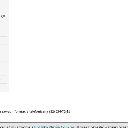
ego
ch
arszawa, Informacja telefoniczna (22) 234-72-11
cji usług i zgodnie z
Polityką Plików Cookies
. Możesz określić warunki prz