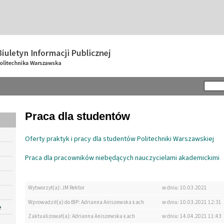
Praca dla studentów
Oferty praktyk i pracy dla studentów Politechniki Warszawskiej
Praca dla pracowników niebędących nauczycielami akademickimi
Wytworzył(a): JM Rektor
w dniu: 10.03.2021
Wprowadził(a) do BIP: Adrianna Aniszewska Łach
w dniu: 10.03.2021 12:31
e
Zaktualizował(a): Adrianna Aniszewska Łach
w dniu: 14.04.2021 11:43