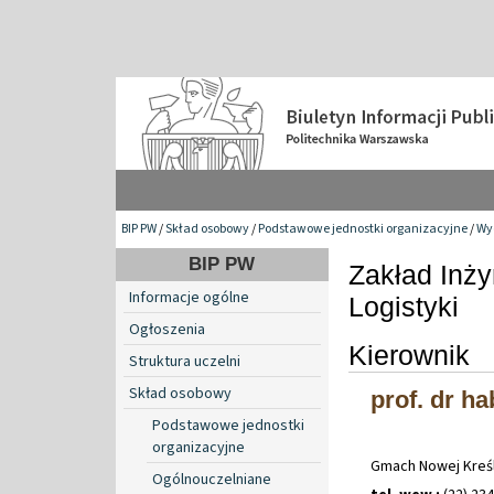
BIP PW
/
Skład osobowy
/
Podstawowe jednostki organizacyjne
/
Wy
BIP PW
Zakład Inży
Informacje ogólne
Logistyki
Ogłoszenia
Kierownik
Struktura uczelni
Skład osobowy
prof. dr ha
Podstawowe jednostki
organizacyjne
Gmach Nowej Kreśl
Ogólnouczelniane