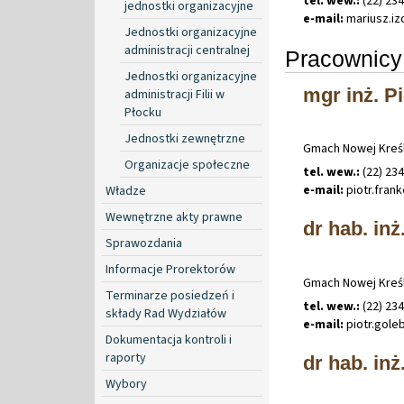
tel. wew.:
(22) 23
jednostki organizacyjne
e-mail:
mariusz
.
i
Jednostki organizacyjne
administracji centralnej
Pracownicy
Jednostki organizacyjne
mgr inż. P
administracji Filii w
Płocku
Jednostki zewnętrzne
Gmach Nowej Kreśl
Organizacje społeczne
tel. wew.:
(22) 23
e-mail:
piotr
.
fran
Władze
Wewnętrzne akty prawne
dr hab. inż
Sprawozdania
Informacje Prorektorów
Gmach Nowej Kreśl
Terminarze posiedzeń i
tel. wew.:
(22) 23
składy Rad Wydziałów
e-mail:
piotr
.
gole
Dokumentacja kontroli i
raporty
dr hab. in
Wybory