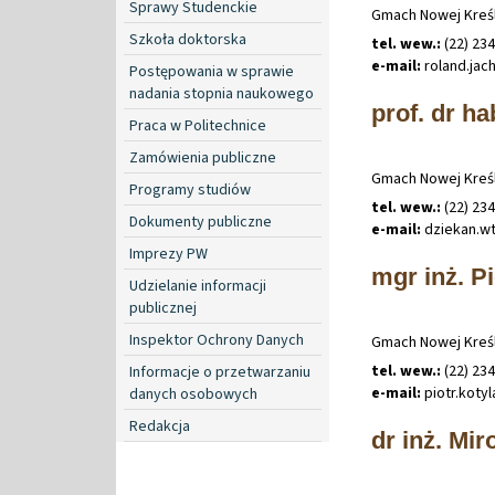
Sprawy Studenckie
Gmach Nowej Kreśl
Szkoła doktorska
tel. wew.:
(22) 23
e-mail:
roland
.
jac
Postępowania w sprawie
nadania stopnia naukowego
prof. dr h
Praca w Politechnice
Zamówienia publiczne
Gmach Nowej Kreśl
Programy studiów
tel. wew.:
(22) 23
Dokumenty publiczne
e-mail:
dziekan
.
w
Imprezy PW
mgr inż. Pi
Udzielanie informacji
publicznej
Inspektor Ochrony Danych
Gmach Nowej Kreśl
tel. wew.:
(22) 23
Informacje o przetwarzaniu
e-mail:
piotr
.
koty
danych osobowych
Redakcja
dr inż. Mi